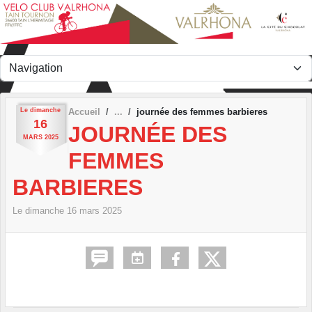
Panneau de gestion des cookies
Le
dimanche
Accueil
journée des femmes barbieres
16
JOURNÉE DES
MARS
2025
FEMMES
BARBIERES
Le
dimanche
16
mars
2025