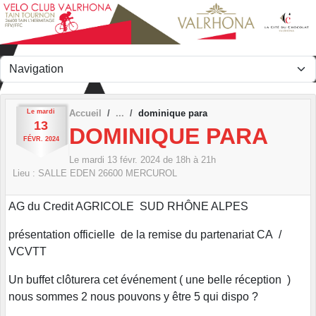
Panneau de gestion des cookies
Le
mardi
Accueil
dominique para
13
DOMINIQUE PARA
FÉVR.
2024
Le
mardi
13
févr.
2024
de 18h à 21h
Lieu :
SALLE EDEN
26600
MERCUROL
AG du Credit AGRICOLE SUD RHÔNE ALPES
présentation officielle de la remise du partenariat CA /
VCVTT
Un buffet clôturera cet événement ( une belle réception )
nous sommes 2 nous pouvons y être 5 qui dispo ?